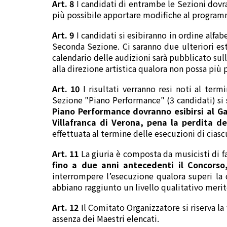
Art. 8
I candidati di entrambe le Sezioni dov
più possibile apportare modifiche al program
Art. 9
I candidati si esibiranno in ordine alfabe
Seconda Sezione. Ci saranno due ulteriori est
calendario delle audizioni sarà pubblicato su
alla direzione artistica qualora non possa più 
Art. 10
I risultati verranno resi noti al term
Sezione "Piano Performance" (3 candidati) si 
Piano Performance dovranno esibirsi al Gal
Villafranca di Verona, pena la perdita d
effettuata al termine delle esecuzioni di ciasc
Art. 11
La giuria è composta da musicisti di f
fino a due anni antecedenti il Concorso,
interrompere l’esecuzione qualora superi la 
abbiano raggiunto un livello qualitativo merite
Art. 12
Il Comitato Organizzatore si riserva la 
assenza dei Maestri elencati.