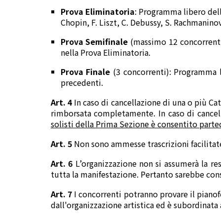
Prova Eliminatoria
: Programma libero dell
Chopin, F. Liszt, C. Debussy, S. Rachmaninov,
Prova Semifinale
(massimo 12 concorrenti)
nella Prova Eliminatoria.
Prova Finale
(3 concorrenti): Programma l
precedenti.
Art. 4
In caso di cancellazione di una o più Cat
rimborsata completamente. In caso di cancell
solisti della Prima Sezione è consentito part
Art. 5
Non sono ammesse trascrizioni facilitat
Art. 6
L’organizzazione non si assumerà la resp
tutta la manifestazione. Pertanto sarebbe consi
Art. 7
I concorrenti potranno provare il pianofor
dall'organizzazione artistica ed è subordinata