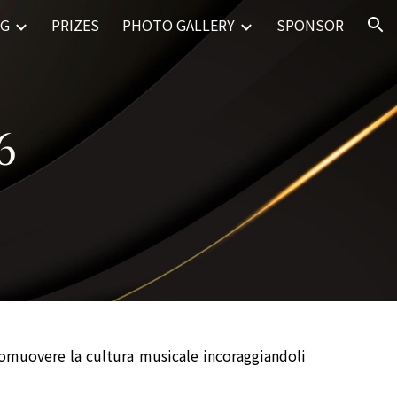
NG
PRIZES
PHOTO GALLERY
SPONSOR
ion
6
promuovere la cultura musicale incoraggiandoli