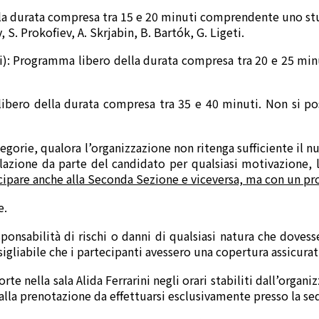
a durata compresa tra 15 e 20 minuti comprendente uno studio
 S. Prokofiev, A. Skrjabin, B. Bartók, G. Ligeti.
: Programma libero della durata compresa tra 20 e 25 minut
ibero della durata compresa tra 35 e 40 minuti. Non si po
egorie, qualora l’organizzazione non ritenga sufficiente il num
azione da parte del candidato per qualsiasi motivazione, l
ecipare anche alla Seconda Sezione e viceversa, ma con un p
e.
onsabilità di rischi o danni di qualsiasi natura che dovess
gliabile che i partecipanti avessero una copertura assicurativ
te nella sala Alida Ferrarini negli orari stabiliti dall’organ
 alla prenotazione da effettuarsi esclusivamente presso la se