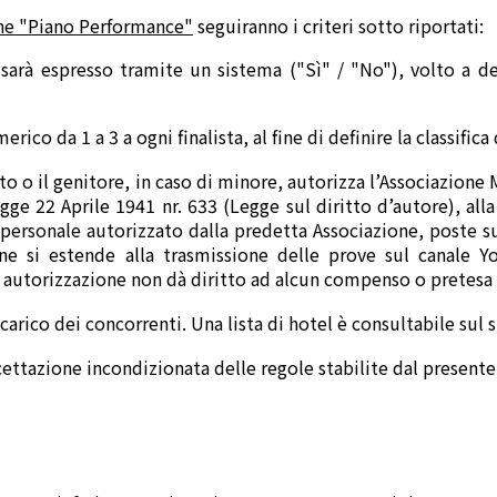
ione "Piano Performance"
seguiranno i criteri sotto riportati:
o sarà espresso tramite un sistema ("Sì" / "No"), volto a de
rico da 1 a 3 a ogni finalista, al fine di definire la classific
to o il genitore, in caso di minore, autorizza l’Associazione 
gge 22 Aprile 1941 nr. 633 (Legge sul diritto d’autore), alla
da personale autorizzato dalla predetta Associazione, poste s
ne si estende alla trasmissione delle prove sul canale Yo
te autorizzazione non dà diritto ad alcun compenso o pretes
carico dei concorrenti. Una lista di hotel è consultabile sul
ettazione incondizionata delle regole stabilite dal present