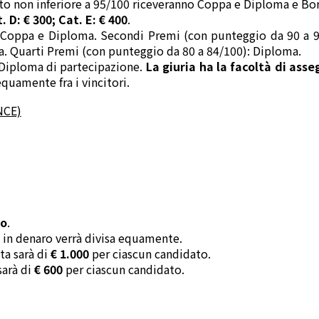
to non inferiore a 95/100 riceveranno Coppa e Diploma e Bor
. D: € 300; Cat. E: € 400
.
 Coppa e Diploma. Secondi Premi (con punteggio da 90 a 9
a. Quarti Premi (con punteggio da 80 a 84/100): Diploma.
un Diploma di partecipazione.
La giuria ha la facoltà di ass
equamente fra i vincitori.
NCE)
uo
.
a in denaro verrà divisa equamente.
ta sarà di
€ 1.000
per ciascun candidato.
sarà di
€ 600
per ciascun candidato.