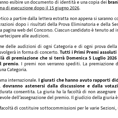
ranno esibire un documento di identità e una copia dei
bran
ma di esecuzione dopo il 15 giugno 2026
.
tico a partire dalla lettera estratta non appena si saranno co
razioni dopo i risultati della Prova Eliminatoria e della Se
lla pagina web del Concorso. Ciascun candidato è tenuto ad
partecipare alle audizioni.
ine delle audizioni di ogni Categoria e di ogni prova dell
svolgerà in forma di concerto.
Tutti i Primi Premi assoluti
à di premiazione che si terrà Domenica 5 Luglio 2026 a
el premio
. I premi non verranno spediti. La premiazione d
una Categoria.
ama internazionale.
I giurati che hanno avuto rapporti di
 dovranno astenersi dalla discussione e dalla votazi
durata consentita. La giuria ha la facoltà di non assegnare
vole dell’assegnazione del premio. Il giudizio della giuria è
facoltà di costituire sottocommissioni per le varie Sezioni, n