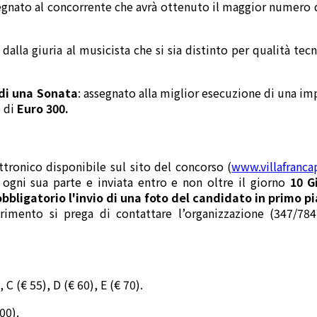
segnato al concorrente che avrà ottenuto il maggior numero d
 dalla giuria al musicista che si sia distinto per qualità tec
 di una Sonata
: assegnato alla miglior esecuzione di una im
o di
Euro 300.
ttronico disponibile sul sito del concorso (
www.villafranc
 ogni sua parte e inviata entro e non oltre il giorno
10 G
igatorio l'invio di una foto del candidato in primo pia
iarimento si prega di contattare l’organizzazione (347/
C (€ 55), D (€ 60), E (€ 70).
00).